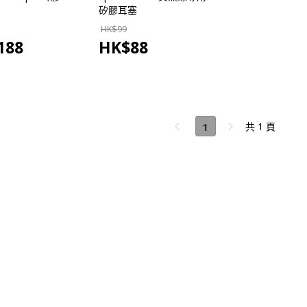
矽膠耳塞
HK$
99
188
HK$
88
1
共 1 頁