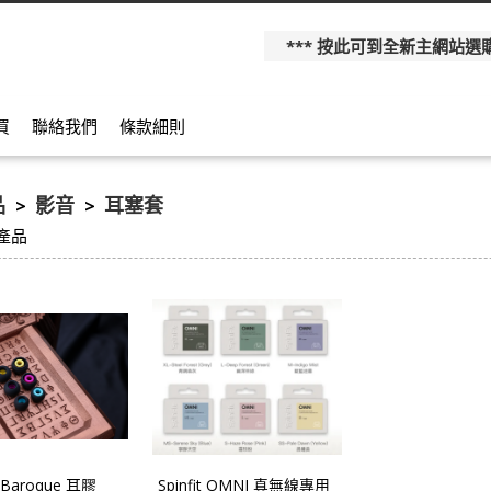
*** 按此可到全新主網站選購更多產
買
聯絡我們
條款細則
品
影音
耳塞套
>
>
產品
h Baroque 耳膠
Spinfit OMNI 真無線專用