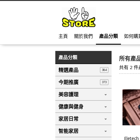
主頁
關於我們
產品分類
如何購
產品分類
所有產
共有
2
件
精選產品
384
今期推廣
373
美容護理
健康與健身
家居日常
智能家居
Eletec