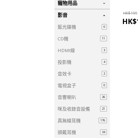
寵物用品
HK$
199
影音
HK$
藍光碟機
0
CD機
11
HDMI線
3
投影機
4
音效卡
2
電視盒子
0
音響喇叭
26
咪及收錄音設備
21
真無線耳機
176
頭戴耳機
34