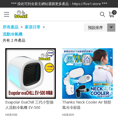
*** 按此可到全新主網站選購更多產品：https://five1.store ***
0
已加入購物車
查看
所有產品
家居日常
>
>
預設排序
流動冷氣機
共有
2
件產品
Evapolar EvaChill 三代小型個
Thanko Neck Cooler Air 頸部
人流動冷氣機 EV-500
風冷冷卻器
HK$
998
HK$
499