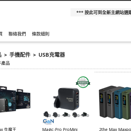
*** 按此可到全新主網站選購更多產
買
聯絡我們
條款細則
品
手機配件
USB充電器
>
>
件產品
Max 牛魔王
Magic-Pro ProMini
2the Max Maxp