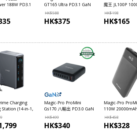
er 188W PD3.1
GT165 Ultra PD3.1 GaN
魔王 JL100P 10
N USB 充電器
165W 旅行快速充電器
外置充電器
HK$
588
HK$
198
S
335
HK$
375
HK$
165
rime Charging
Magic-Pro ProMini
Magic-Pro ProMi
 Station (14-in-1,
Gs170 八輸出 PD3.0 GaN
110W 20000m
splay, 160W)
170W快速充電器
動電池
99
HK$
499
HK$
458
)
1,799
HK$
340
HK$
328