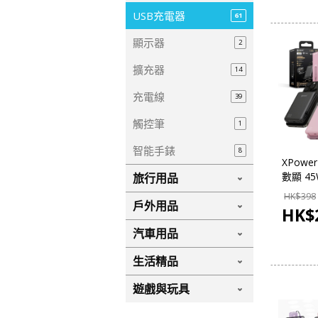
USB充電器
61
顯示器
2
擴充器
14
充電線
39
觸控筆
1
智能手錶
8
XPower
數顯 45
旅行用品
線移動電
HK$
398
戶外用品
HK$
汽車用品
生活精品
遊戲與玩具