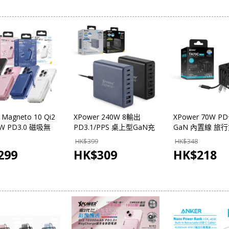
 Magneto 10 Qi2
XPower 240W 8輸出
XPower 70W PD
W PD3.0 磁吸無
PD3.1/PPS 桌上型GaN充
GaN 內置線 旅
源 10000mAh
電器 PC240GaN
TA70C
HK$
399
HK$
348
299
HK$
309
HK$
218