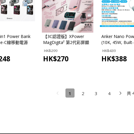
in1 Power Bank
【3C認證版】XPower
Anker Nano Pow
pe-C線移動電源
MagDigita² 第2代彩屏顯
(10K, 45W, Built-
Ah TFC10 (CCC
示鋁合金外殼 PD3.0+QI2
Retractable USB
HK$
299
HK$
439
磁吸移動電源 10000mAh
Cable) 10000
248
HK$
270
HK$
388
源 A1638
1
2
3
4
共 