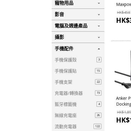
寵物用品
Maxpow
5位 Ga
HK$
458
影音
TX1880
HK$
電腦及週邊產品
攝影
手機配件
手機保護殼
3
手機保護貼
15
手機支架
22
充電器/轉換器
73
Anker P
藍牙標籤機
Docking
4
Dual Di
HK$
1,8
無線充電座
(A83B6
26
HK$
流動充電器
122