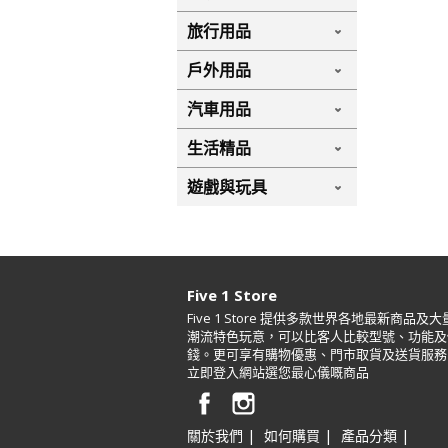
旅行用品
戶外用品
汽車用品
生活精品
遊戲與玩具
Five 1 Store
Five 1 Store 提供多款世界各地最新商品及大
潮流特色玩意，可以比客人比較型號、功能及
錢。更可享有購物優惠、門市取貨及送貨服務
立即登入網站選您最心儀嘅商品
|
|
|
關於我們
如何購買
產品分類