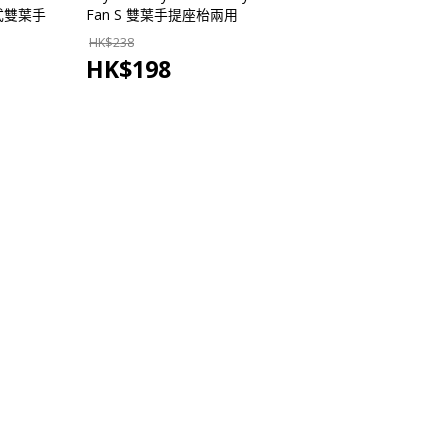
勾掛式雙葉手
Fan S 雙葉手提座枱兩用
色/灰色)
USB風扇
HK$
238
HK$
198