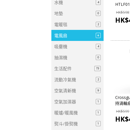
水機
4
HTLF0
12"風扇
HK$
598
地墊
0
HK$
電暖毯
2
電風扇
6
吸塵機
4
抽濕機
0
生活配件
73
流動冷氣機
2
空氣清新機
9
Crossg
空氣加濕器
1
持渦輪
HK$
599
暖爐/暖風機
1
HK$
熨斗/掛熨機
1