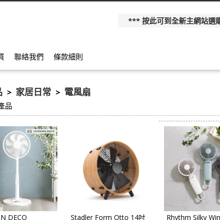
*** 按此可到全新主網站選購更多產
買
聯絡我們
條款細則
品
家居日常
電風扇
>
>
產品
N DECO
Stadler Form Otto 14吋
Rhythm Silky Wi