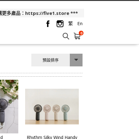
品：https://five1.store ***
繁
En
0
預設排序
nd
Rhythm Silky Wind Handy