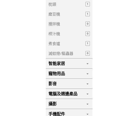
枕頭
1
磨豆機
1
攪拌機
0
榨汁機
0
煮食爐
1
滅蚊燈/驅蟲器
0
智能家居
寵物用品
影音
電腦及週邊產品
攝影
手機配件