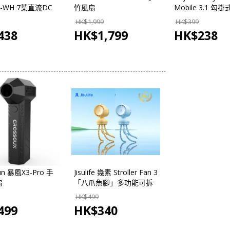
1-WH 7葉直流DC
竹風扇
Mobile 3.1 
提風扇(白色/淺藍
HK$
1,999
HK$
399
438
HK$
1,799
HK$
238
un 暴風X3-Pro 手
Jisulife 幾素 Stroller Fan 3
扇
「八爪魚腳」多功能可拆
式風扇
HK$
499
499
HK$
340