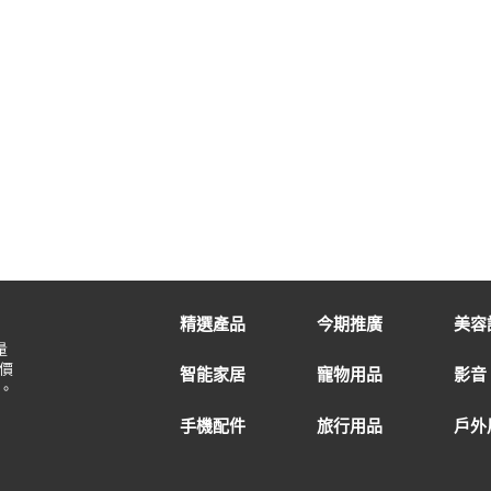
精選產品
今期推廣
美容
量
價
智能家居
寵物用品
影音
。
手機配件
旅行用品
戶外