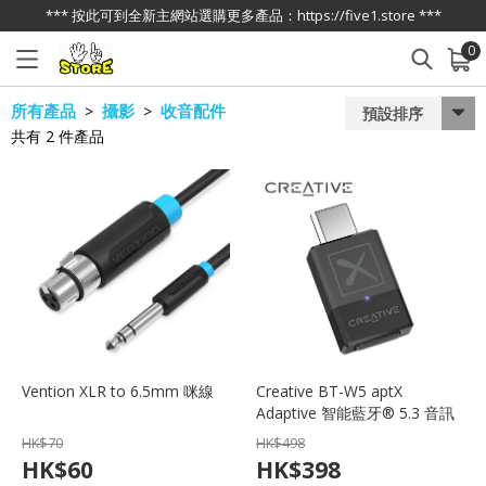
*** 按此可到全新主網站選購更多產品：https://five1.store ***
0
已加入購物車
查看
所有產品
攝影
收音配件
>
>
預設排序
共有
2
件產品
Vention XLR to 6.5mm 咪線
Creative BT-W5 aptX
Adaptive 智能藍牙® 5.3 音訊
發射器
HK$
70
HK$
498
HK$
60
HK$
398