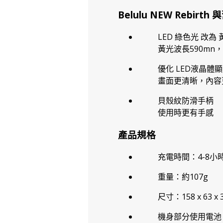
Belulu NEW Rebirt
LED 綠色光 改為
黃光波長590m
優化 LED液晶體
畫面更清晰，內容
貝殼紋防滑手柄
使用時更有手感
產品規格
充電時間：4-8小
重量：約107g
尺寸：158 x 63 x
機身部分使用電池