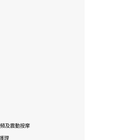
射頻及震動按摩
護理