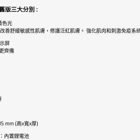
h 與舊版三大分別 :
 黃色光
n，改善舒緩敏感性肌膚，修護泛紅肌膚。 強化肌肉和刺激免疫系
顯示屏
更齊備
時
 35 mm (高x寬x厚)
：內置鋰電池