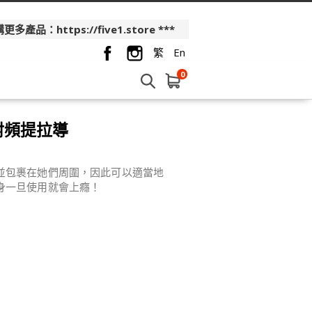
品：https://five1.store ***
繁
En
0
彩光射頻提拉導
並包裹在她們周圍，因此可以適當地
身一旦使用就會上癮！