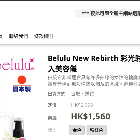
*** 按此可到全新主網站選購更多產
買
聯絡我們
條款細則
Belulu New Rebirth 
入美容儀
由於它非常適合具有許多曲線的女性的輪廓
護理普通面部設備難以觸及的區域。這種合
自取 / 送貨
出貨方式
HK$
2,098
定價
HK$
1,560
價錢
顏色
金色
粉紅色