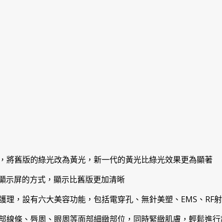
，將舊版的綠光改為黃光，新一代的黃光比綠光效果更為顯著
D顯示屏的方式，顯示比舊版更加清晰
護理，設有六大美容功能，包括電穿孔、無針美塑、EMS、RF
臉部線條、唇周、眼周等面部細緻部位，同時緊緻肌膚，輕鬆進行