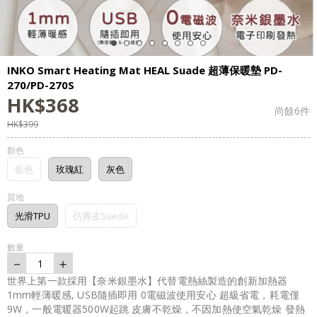
INKO Smart Heating Mat HEAL Suade 超薄保暖墊 PD-
270/PD-270S
HK$
368
尚餘
6
件
HK$
399
顏色
藍色
玫瑰紅
灰色
質地
光滑TPU
仿麂皮Suede
數量
－
＋
1
世界上第一款採用【奈米銀墨水】代替電熱絲製造的創新加熱器
1mm輕薄暖感, USB隨插即用 0電磁波使用安心 超級省電，耗電僅
9W，一般電暖器500W起跳 皮膚不乾燥，不因加熱使空氣乾燥 發熱