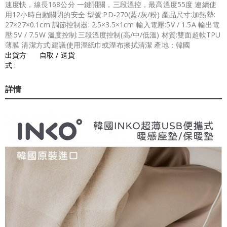
速度快，線長168公分 一鍵開關，三段溫控，最高溫度55度 連續使
用12小時自動關閉的安全 型號:PD-270(藍/灰/粉) 產品尺寸:加熱墊:
27×27×0.1cm 調節控制器: 2.5×3.5×1cm 輸入電壓:5V / 1.5A 輸出電
壓:5V / 7.5W 溫度控制:三段溫度控制(高/中/低溫) 材質:雙面超軟TPU
薄膜 清潔方式:建議使用溼紙巾或溼布擦拭清潔 產地：韓國
出貨方
自取 / 送貨
式 :
詳情