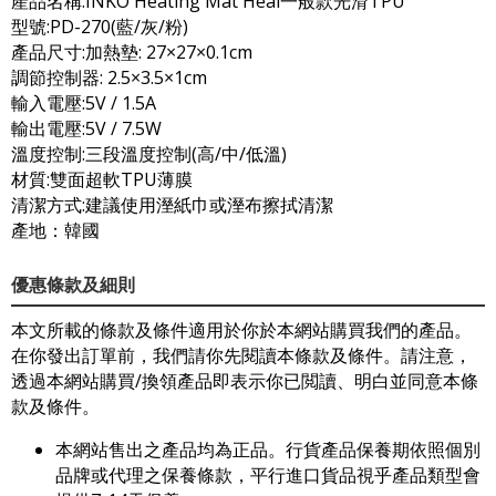
產品名稱:INKO Heating Mat Heal一般款光滑TPU
型號:PD-270(藍/灰/粉)
產品尺寸:加熱墊: 27×27×0.1cm
調節控制器: 2.5×3.5×1cm
輸入電壓:5V / 1.5A
輸出電壓:5V / 7.5W
溫度控制:三段溫度控制(高/中/低溫)
材質:雙面超軟TPU薄膜
清潔方式:建議使用溼紙巾或溼布擦拭清潔
產地：韓國
優惠條款及細則
本文所載的條款及條件適用於你於本網站購買我們的產品。
在你發出訂單前，我們請你先閱讀本條款及條件。請注意，
透過本網站購買/換領產品即表示你已閲讀、明白並同意本條
款及條件。
本網站售出之產品均為正品。行貨產品保養期依照個別
品牌或代理之保養條款，平行進口貨品視乎產品類型會