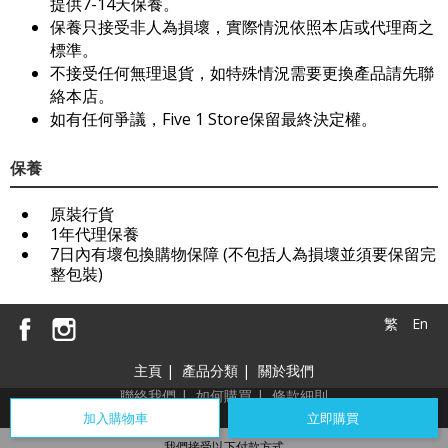
提供7-14天保養。
保養只接受非人為損壞，實際情況依照本店或代理商之
標準。
不接受任何無理退貨，如特殊情況需要更換產品請先聯
絡本店。
如有任何爭議，Five 1 Store保留最終決定權。
保養
原裝行貨
1年代理保養
7日內有壞包換購物保障 (不包括人為損壞並須要保留完
整包裝)
繁
En
主頁
|
產品分類
|
關於我們
聯絡我們
|
如何購買
|
條款細則
加入購物車
立即購買
我們接受以下付款方式