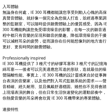
入耳體驗
無論身在何處，IE 300 耳機都能讓您享受到動人心魄的高保
真聲音體驗。就好像一個完全為您個人打造，並經過專業調
整的監聽室，可以隨時提供聽覺體驗上的優質感受。因為 IE
300 耳機能夠讓您免受環境噪音的影響，在每一次的聽音過
程中都只有音樂的呈現和聽音的樂趣。降低環境噪音的干擾
可以減輕耳朵的疲勞，從而讓你在任何能想像到的地方進行
更好、更長時間的聽覺體驗。
Professionally inspired
IE 300 耳機提供了 3 種尺寸的矽膠耳塞和 3 種尺寸的記憶海
綿耳塞——後者可以完美適應您耳道的形狀，造就最佳的噪
聲隔離性能。事實上，IE 300 耳機的設計靈感來自於從事舞
台表演的音樂家，以及他們對入耳式監聽系統的需求——聲
音精確、經久耐用、並且佩戴舒適穩固。雖然你不見得會踏
上現場表演的舞台，但在日常生活快速變化的運動節奏中，
你熱愛音樂的耳朵將會欣賞 IE 300 耳機帶來的專業體驗。
連接特性