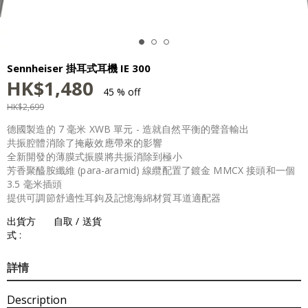
Sennheiser 掛耳式耳機 IE 300
HK$
1,480
45 % off
HK$
2,699
德國製造的 7 毫米 XWB 單元 - 造就自然平衡的聲音輸出
共振腔體消除了掩蔽效應帶來的影響
全新開發的薄膜式振膜將共振消除到極小
芳香聚醯胺纖維 (para-aramid) 線纜配置了鍍金 MMCX 接頭和一個
3.5 毫米插頭
提供可調節舒適性耳鉤及記憶海綿材質耳道適配器
出貨方
自取 / 送貨
式 :
詳情
Description