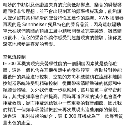
精妙的中頻以及低諧波失真的完美低頻響應。樂音的瞬變響
應同樣非常理想，並不會出現刺耳的頻率模糊現象，能夠讓
人聲保留其柔和絲滑的聲音特性直達你的腦海。XWB 換能器
再現的是 Sennheiser 獨具特色的聲音品質，因為這款驅動
單元在我們德國的頂級工廠中精密開發並完美製造。雖然體
積很小，但它的聲音卻讓你感受到超越現實的體驗，讓你更
深沉地感受最喜愛的音樂。
空氣流控制
IE 300 耳機實現完美聲學性能的一個關鍵因素就是後部腔
體，這是一個包含在耳機後殼中的微型腔室，有助於對換能
器後部的氣流進行控制。空氣的方向和總體積在流經和離開
換能器系統時受到精確控制，從而帶來清晰準確的低頻和中
頻聽音體驗。另外我們進一步觀察到，當耳道被耳塞墊密封
時，其共振頻率會自然提高。同時耳道容積的減小也會產生
掩蔽效應，從而掩蔽源信號中一些重要的聲音細節。因此我
們採用一個頻率吸聲諧振腔來再次展現出這些細微的差別。
通過這一系列技術的結合，讓 IE 300 耳機成為了一款聲音質
量出色的產品。