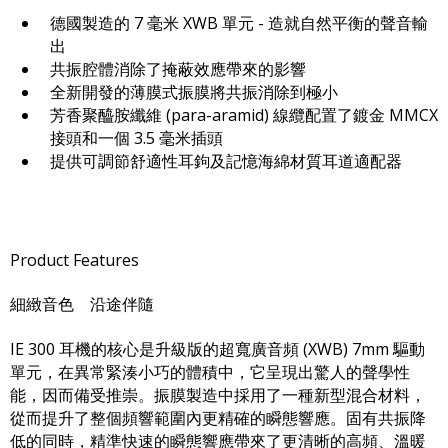
德國製造的 7 毫米 XWB 單元 - 造就自然平衡的聲音輸
出
共振腔體消除了掩蔽效應帶來的影響
全新開發的薄膜式振膜將共振消除到極小
芳香聚醯胺纖維 (para-aramid) 線纜配置了鍍金 MMCX
接頭和一個 3.5 毫米插頭
提供可調節舒適性耳鉤及記憶海綿材質耳道適配器
Product Features
細緻音色 沿途伴隨
IE 300 耳機的核心是升級版的超寬廣音頻 (XWB) 7mm 驅動
單元，在異常緊湊小巧的體積中，它呈現出驚人的聲學性
能，因而備受推崇。振膜製造中採用了一種新型混合材料，
從而提升了整個頻響範圍內更精確的瞬態響應。固有共振降
低的同時，精準快速的瞬態響應帶來了更清晰的高頻、溫暖