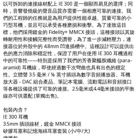
以可拆卸的連接線材配上 IE 300 是一個顯而易見的選擇；同
時，音響發燒級的聲音品質亦需要一個相應可靠的連接。我
們的工程師的任務就是為用戶提供性能卓越、質量可靠的小
巧型耳機，並且可以承受各種磨損和衝擊。為了達致這目
標，他們採用鍍金的 Fidelity+ MMCX 接頭，這種接頭以其旋
轉耐用性和接觸完整性而受讚譽，為了進一步減輕壓力，連
接器位於外殼中的 4.8mm 凹進插槽中。這種設計可以提供出
色的應力消除和穩定性，保證了用戶在使用 IE 300 耳機過程
中的可靠性——特別是採用了我們的芳香聚醯胺纖維 (para-
aramid) 耳機線，即使經過數千次彎曲也具有出色的穩定
性。立體聲 3.5 毫米 / ⅛ 英寸插頭為數字音頻播放器、耳機
放大器 - DAC 組合產品、筆記本電腦、流動電話和音頻接口
等各種設備提供了可靠的連接。2.5毫米或4.4毫米接頭的平衡
線亦可供選配 (單獨出售)。
包裝內含？
IE 300 耳機
3.5mm 插頭線材，鍍金 MMCX 接頭
矽膠耳塞和記憶海綿耳塞套裝 (小/中/大)