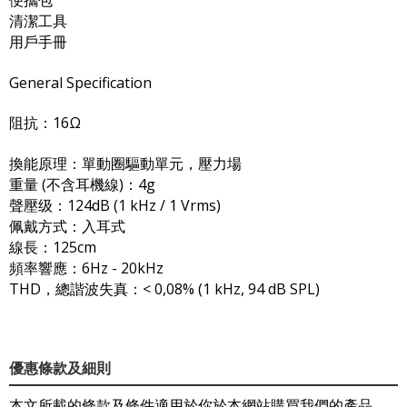
便攜包
清潔工具
用戶手冊
General Specification
阻抗：16Ω
換能原理：單動圈驅動單元，壓力場
重量 (不含耳機線)：4g
聲壓级：124dB (1 kHz / 1 Vrms)
佩戴方式：入耳式
線長：125cm
頻率響應：6Hz - 20kHz
THD，總諧波失真：< 0,08% (1 kHz, 94 dB SPL)
優惠條款及細則
本文所載的條款及條件適用於你於本網站購買我們的產品。