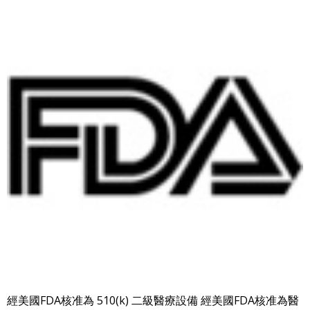
經美國FDA核准為 510(k) 二級醫療設備 經美國FDA核准為醫