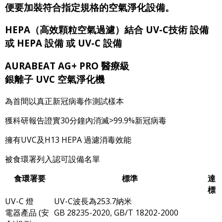
便要加裝符合指定規格的空氣淨化設備。
HEPA（高效顆粒空氣過濾）結合 UV-C技術 設備
或 HEPA 設備 或 UV-C 設備
AURABEAT AG+ PRO 醫療級
銀離子 UVC 空氣淨化機
為首間以真正新冠病毒作測試樣本
獲科研報告證實30分鐘內消滅>99.9%新冠病毒
擁有UVC及H13 HEPA 過濾消毒效能
被食環署列入認可設備名單
食環署要
標準
達
標
UV-C 燈
UV-C波長為253.7納米
電器產品 (安
GB 28235-2020, GB/T 18202-2000