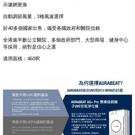
示濾網更換
自動調節風量，3種風速選擇
於40多個國家出售，備受各國政府和醫院信賴
全港逾半數公立醫院﹑多個政府部門﹑大型商場﹑健身中心
等採用，絕對是信心之選
適用面積：460呎