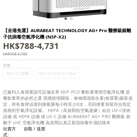
【全港免運】AURABEAT TECHNOLOGY AG+ Pro 醫療級銀離
子抗病毒空氣淨化機 (NSP-X2)
HK$
788
-
4,731
HK$
998
-
5,780
型號
NSP-X2 淨機
NSP-X1/NSP-X2 Filter
已被列入食環署認可設備名單 NSP-PCO 餐飲業專用空氣淨化機 是
餐飲業界的必然之選 因應疫情關係，食物環境衞生署(食環署)最新規
定，所有食肆須達到換氣量每小時至少6次，否則便要加裝符合指定
規格的空氣淨化設備。 HEPA（高效顆粒空氣過濾）結合 UV-C技術
設備 或 HEPA 設備 或 UV-C 設備 AURABEAT AG+ PRO 醫療級 銀
離子 UVC 空氣淨化機 為首間以真正新冠病毒作測試樣本
出貨方
自取 / 送貨
式 :