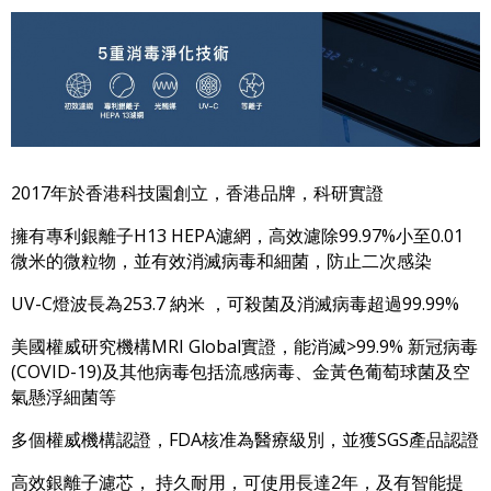
2017年於香港科技園創立，香港品牌，科研實證
擁有專利銀離子H13 HEPA濾網，高效濾除99.97%小至0.01
微米的微粒物，並有效消滅病毒和細菌，防止二次感染
UV-C燈波長為253.7 納米 ，可殺菌及消滅病毒超過99.99%
美國權威研究機構MRI Global實證，能消滅>99.9% 新冠病毒
(COVID-19)及其他病毒包括流感病毒、金黃色葡萄球菌及空
氣懸浮細菌等
多個權威機構認證，FDA核准為醫療級別，並獲SGS產品認證
高效銀離子濾芯， 持久耐用，可使用長達2年，及有智能提