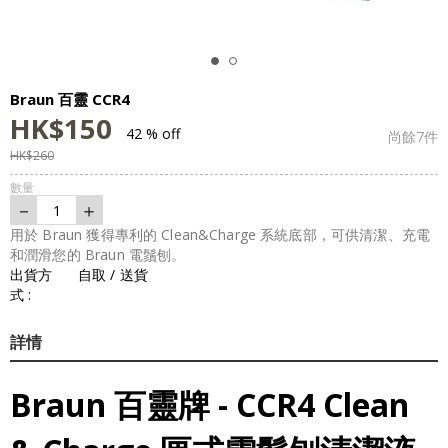
Braun 百靈 CCR4
HK$
150
42 % off
尚餘
7
件
HK$
260
數量
－
＋
1
用於 Braun 獲得專利的 Clean&Charge 系統底部，可供清潔、充電
和潤滑您的 Braun 電鬚刨。
出貨方
自取 / 送貨
式 :
詳情
Braun 百靈牌 - CCR4 Clean