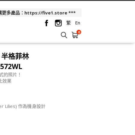
品：https://five1.store ***
繁
En
0
te 半格菲林
F572WL
格式的照片！
比效果
Lilies) 作為機身設計