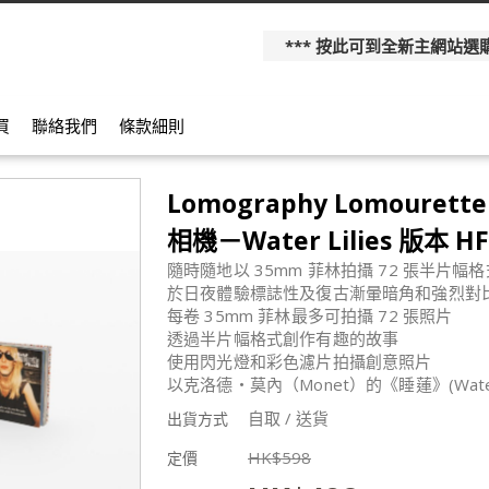
*** 按此可到全新主網站選購更多產
買
聯絡我們
條款細則
Lomography Lomouret
相機－Water Lilies 版本 H
隨時隨地以 35mm 菲林拍攝 72 張半片幅
於日夜體驗標誌性及復古漸暈暗角和強烈對
每卷 35mm 菲林最多可拍攝 72 張照片
透過半片幅格式創作有趣的故事
使用閃光燈和彩色濾片拍攝創意照片
以克洛德‧莫內（Monet）的《睡蓮》(Water 
自取 / 送貨
出貨方式
HK$
598
定價