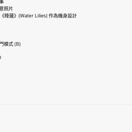
事
意照片
蓮》(Water Lilies) 作為機身設計
門模式 (B)
O