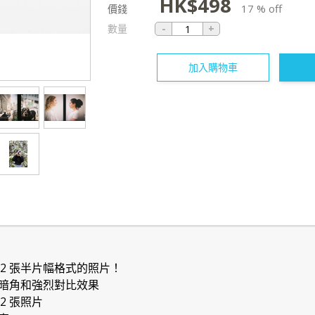
HK$
498
17 % off
價錢
數量
加入購物車
 72 張半片幅格式的照片！
暗角和強烈對比效果
2 張照片