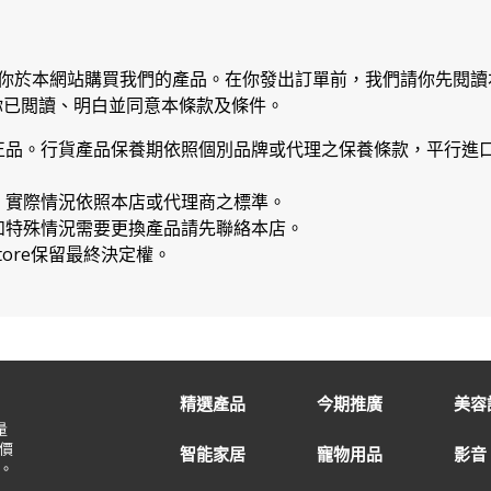
你於本網站購買我們的產品。在你發出訂單前，我們請你先閱讀
你已閲讀、明白並同意本條款及條件。
正品。行貨產品保養期依照個別品牌或代理之保養條款，平行進口
，實際情況依照本店或代理商之標準。
如特殊情況需要更換產品請先聯絡本店。
Store保留最終決定權。
精選產品
今期推廣
美容
量
價
智能家居
寵物用品
影音
。