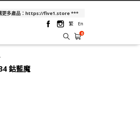
品：https://five1.store ***
繁
En
0
y
-34 鈷藍魔