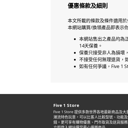
優惠條款及細則
本文所載的條款及條件適用於
本網站購買/換領產品即表示
本網站售出之產品均為
14天保養。
保養只接受非人為損壞
不接受任何無理退貨，
如有任何爭議，Five 1 
Five 1 Store
Five 1 Store 提供多款世界各地最新商品及大
潮流特色玩意，可以比客人比較型號、功能及
錢。更可享有購物優惠、門市取貨及送貨服務
立即登入網站選您最心儀嘅商品