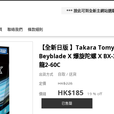
*** 按此可到全新主網站選購更多產
買
聯絡我們
條款細則
【全新日版 】Takara Tom
Beyblade X 爆旋陀螺 X BX
龍2-60C
自取 / 送貨
出貨方式
HK$
228
定價
HK$
185
19 % off
價錢
已售罄