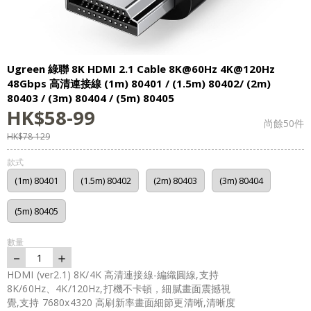
Ugreen 綠聯 8K HDMI 2.1 Cable 8K@60Hz 4K@120Hz
48Gbps 高清連接線 (1m) 80401 / (1.5m) 80402/ (2m)
80403 / (3m) 80404 / (5m) 80405
HK$
58
-
99
尚餘
50
件
HK$
78
-
129
款式
(1m) 80401
(1.5m) 80402
(2m) 80403
(3m) 80404
(5m) 80405
數量
－
＋
1
HDMI (ver2.1) 8K/4K 高清連接線-編織圓線,支持
8K/60Hz、4K/120Hz,打機不卡頓，細膩畫面震撼視
覺,支持 7680x4320 高刷新率畫面細節更清晰,清晰度