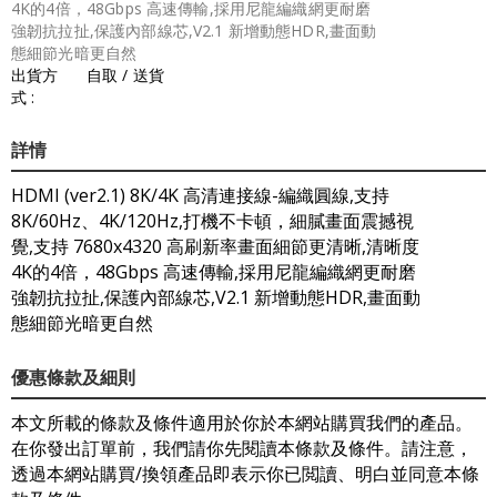
4K的4倍，48Gbps 高速傳輸,採用尼龍編織網更耐磨
強韌抗拉扯,保護內部線芯,V2.1 新增動態HDR,畫面動
態細節光暗更自然
出貨方
自取 / 送貨
式 :
詳情
HDMI (ver2.1) 8K/4K 高清連接線-編織圓線,支持
8K/60Hz、4K/120Hz,打機不卡頓，細膩畫面震撼視
覺,支持 7680x4320 高刷新率畫面細節更清晰,清晰度
4K的4倍，48Gbps 高速傳輸,採用尼龍編織網更耐磨
強韌抗拉扯,保護內部線芯,V2.1 新增動態HDR,畫面動
態細節光暗更自然
優惠條款及細則
本文所載的條款及條件適用於你於本網站購買我們的產品。
在你發出訂單前，我們請你先閱讀本條款及條件。請注意，
透過本網站購買/換領產品即表示你已閲讀、明白並同意本條