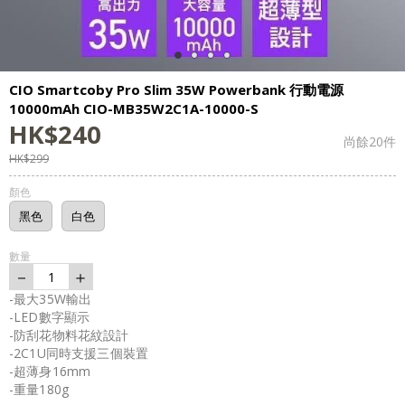
CIO Smartcoby Pro Slim 35W Powerbank 行動電源
10000mAh CIO-MB35W2C1A-10000-S
HK$
240
尚餘
20
件
HK$
299
顏色
黑色
白色
數量
－
＋
1
-最大35W輸出
-LED數字顯示
-防刮花物料花紋設計
-2C1U同時支援三個裝置
-超薄身16mm
-重量180g