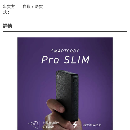
出貨方
自取 / 送貨
式 :
詳情