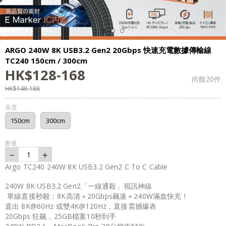
ARGO 240W 8K USB3.2 Gen2 20Gbps 快速充電數據傳輸線
TC240 150cm / 300cm
HK$
128
-
168
尚餘
20
件
HK$
148
-
188
長度
150cm
300cm
數量
－
＋
1
Argo TC240 240W 8K USB3.2 Gen2 C To C Cable
240W 8K USB3.2 Gen2「一線通殺」視訊神線
單線直接秒殺：8K高清＋20Gbps飆速＋240W滿血快充！
直出 8K@60Hz 或雙4K@120Hz，直接震撼爆表
20Gbps 狂飆，25GB檔案10秒到手