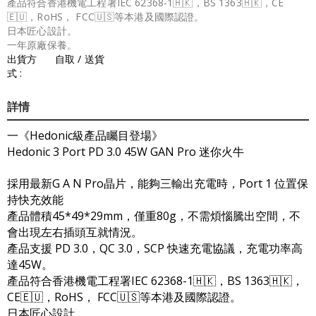
產品符合香港機電工程署IEC 62368-1🇭🇰，BS 1363🇭🇰，CE
🇪🇺，RoHS， FCC🇺🇸等本港及國際認證。
日本匠心設計。
一年原廠保養。
出貨方
自取 / 送貨
式 :
詳情
一《Hedonic級產品矚目登場》
Hedonic 3 Port PD 3.0 45W GAN Pro 迷你火牛
採用最新G A N Pro晶片，能夠三輸出充電時，Port 1 位置保
持快充效能
產品體積45*49*29mm，僅重80g，不需煩惱騰出空間，不
會出現左右插頭互就情況。
產品支援 PD 3.0，QC 3.0，SCP 快速充電協議，充電功率高
達45W。
產品符合香港機電工程署IEC 62368-1🇭🇰，BS 1363🇭🇰，
CE🇪🇺，RoHS， FCC🇺🇸等本港及國際認證。
日本匠心設計。