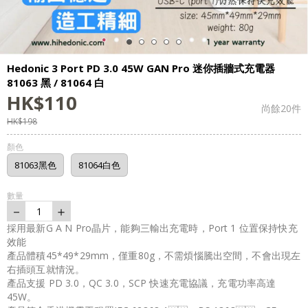
Hedonic 3 Port PD 3.0 45W GAN Pro 迷你插牆式充電器
81063 黑 / 81064 白
HK$
110
尚餘
20
件
HK$
198
顏色
81063黑色
81064白色
數量
－
＋
1
採用最新G A N Pro晶片，能夠三輸出充電時，Port 1 位置保持快充
效能
產品體積45*49*29mm，僅重80g，不需煩惱騰出空間，不會出現左
右插頭互就情況。
產品支援 PD 3.0，QC 3.0，SCP 快速充電協議，充電功率高達
45W。