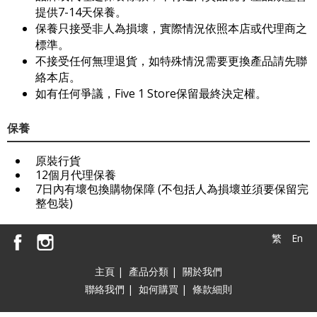
提供7-14天保養。
保養只接受非人為損壞，實際情況依照本店或代理商之
標準。
不接受任何無理退貨，如特殊情況需要更換產品請先聯
絡本店。
如有任何爭議，Five 1 Store保留最終決定權。
保養
原裝行貨
12個月代理保養
7日內有壞包換購物保障 (不包括人為損壞並須要保留完
整包裝)
繁
En
主頁
|
產品分類
|
關於我們
聯絡我們
|
如何購買
|
條款細則