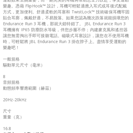
樂趣。憑藉 FlipHook™ 設計，耳機可輕鬆適應入耳式或耳後式配戴
方式，更加便利。舒適柔軟的耳塞和 TwistLock™ 技術確保耳機牢固
貼合耳廓，佩戴舒適，不易脫落。如果您認為幾次跌落就能損壞您的
Endurance Run 3 耳機，那就大錯特錯了。 JBL Endurance Run 3
耳機擁有 IP65 防塵防水等級，伴您步履不停；內建麥克風和遙控器
讓您無需掏出手即可接聽電話。磁吸式耳塞設計，讓您在不使用耳機
時，可輕鬆將 JBL Endurance Run 3 掛在脖子上。盡情享受運動的
樂趣吧！
一般規格
驅動單元尺寸（毫米）
8
音頻規格
動態頻率響應範圍（赫茲）
20Hz-20kHz
尺寸
重量（克）
16.8