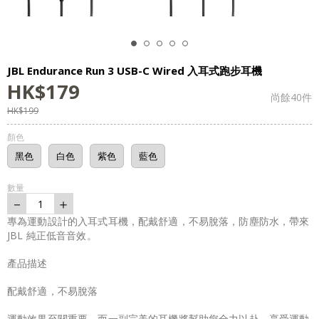
JBL Endurance Run 3 USB-C Wired 入耳式跑步耳機
HK$
179
尚餘
40
件
HK$
199
顏色
黑色
白色
紫色
藍色
數量
－
＋
1
專為運動設計的入耳式耳機，配戴舒適，不易脫落，防塵防水，帶來
JBL 純正低音音效。
產品描述
配戴舒適，不易脫落
運動效果至關重要，而一副完美的耳機將幫助您全力以赴，享受運動