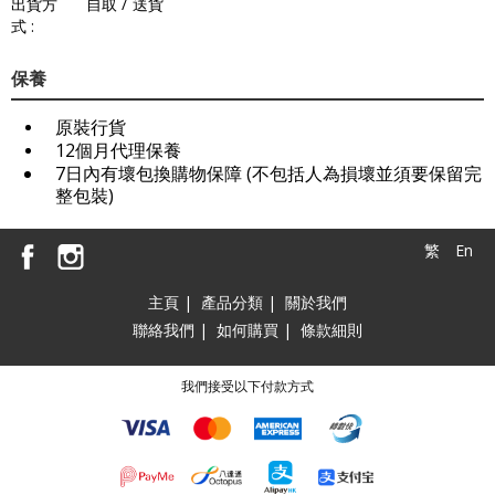
出貨方
自取 / 送貨
式 :
保養
原裝行貨
12個月代理保養
7日內有壞包換購物保障 (不包括人為損壞並須要保留完
整包裝)
繁
En
主頁
|
產品分類
|
關於我們
聯絡我們
|
如何購買
|
條款細則
我們接受以下付款方式