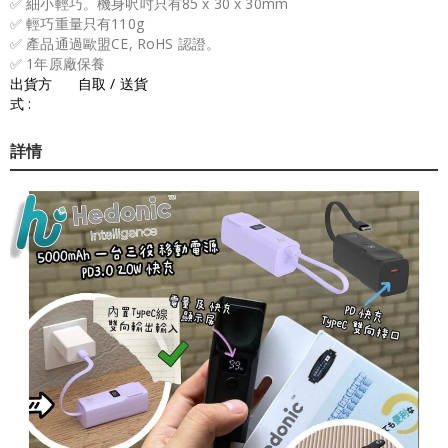
✅ 細小輕巧。機身呎吋只有85 x 30 x 30mm
✅ 輕巧重量只有110g
✅ 產品通過歐盟CE, RoHS 認證。
✅ 1年原廠保養
出貨方
自取 / 送貨
式 :
詳情