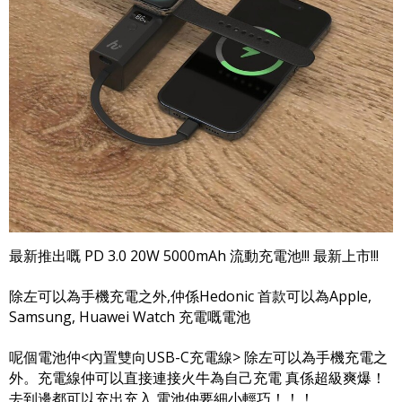
最新推出嘅 PD 3.0 20W 5000mAh 流動充電池!!! 最新上市!!!
除左可以為手機充電之外,仲係Hedonic 首款可以為Apple,
Samsung, Huawei Watch 充電嘅電池
呢個電池仲<內置雙向USB-C充電線> 除左可以為手機充電之
外。充電線仲可以直接連接火牛為自己充電 真係超級爽爆！
去到邊都可以充出充入 電池仲要細小輕巧！！！