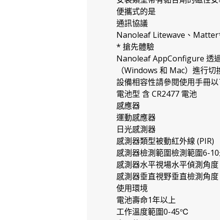
便攜式的是
通訊協議
Nanoleaf Litewave、Matte
* 搶先體驗
Nanoleaf AppConfigur
（Windows 和 Mac）進行切
設備相容性請參閱使用手冊以
電池型 含 CR2477 電池
感應器
運動感應器
日光感測器
感測器類型被動紅外線 (PIR)
感測器檢測範圍檢測範圍6-10
感測器水平視場水平偵測角度 1
感測器垂直視野垂直檢測角度 9
使用環境
電池壽命1年以上
工作溫度範圍0-45℃