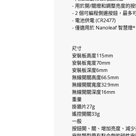
- 用於開/關燈和調整亮度的按
- 2 個可編程側邊按鈕，最多
- 電池供電 (CR2477)
- 僅適用於 Nanoleaf 智慧燈*
尺寸
安裝板高度115mm
安裝板寬度70mm
安裝板深度6mm
無線開關高度66.5mm
無線開關寬度32.9mm
無線開關深度16mm
重量
掛牆片27g
遙控開關33g
一般
按鈕開、關、增加亮度、減少亮度
安裝類型帶有黏合劑的磁性安