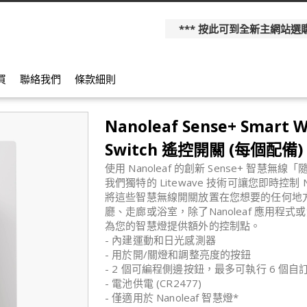
*** 按此可到全新主網站選購更多產
買
聯絡我們
條款細則
Nanoleaf Sense+ Smart W
Switch 遙控開關 (每個配備)
使用 Nanoleaf 的創新 Sense+ 智
我們獨特的 Litewave 技術可讓您即時控制 
將這些智慧無線開關放置在您想要的任何地
廳、走廊或浴室，除了Nanoleaf 應用程
為您的智慧燈提供額外的控制點。
- 內建運動和日光感測器
- 用於開/關燈和調整亮度的按鈕
- 2 個可編程側邊按鈕，最多可執行 6 個自
- 電池供電 (CR2477)
- 僅適用於 Nanoleaf 智慧燈*