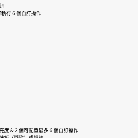
鈕
可執行 6 個自訂操作
 & 2 個可配置最多 6 個自訂操作
裝板（隨附）或螺絲