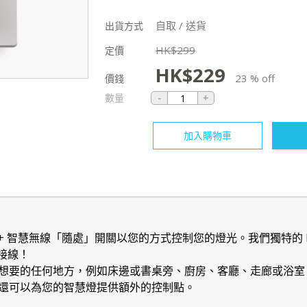
自取 / 送貨
出貨方式
HK$
299
定價
HK$
229
23 % off
價錢
數量
加入購物車
Sense+ 智慧無線「隨處」開關以您的方式控制您的燈光。我們獨特的 L
硬接線！
要的任何地方，例如床邊或書桌旁、廚房、客廳、走廊或浴室，除了
還可以為您的智慧燈提供額外的控制點。