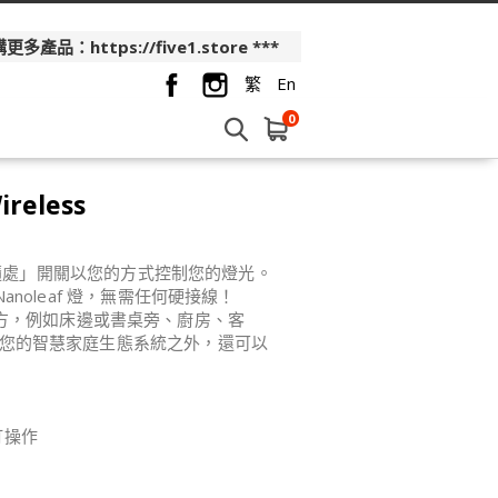
品：https://five1.store ***
繁
En
0
ireless
慧無線「隨處」開關以您的方式控制您的燈光。
Nanoleaf 燈，無需任何硬接線！
方，例如床邊或書桌旁、廚房、客
式或您的智慧家庭生態系統之外，還可以
訂操作