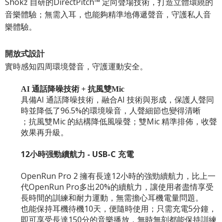
Shokz 自研的DirectPitch™ 定向聲場技術，打造立體環繞的
音樂體驗；無需入耳，也能夠精準地傳遞聲音，守護私人音
樂體驗。
開放式設計
實時感知四周環境聲音，守護運動安全。
AI 通話降噪技術 + 抗風雙Mic
具備AI 通話降噪技術，融合AI 技術與形成，保護人聲同
時並降低了96.5%的環境噪音，人聲細節也變得清晰
；抗風雙Mic 的結構降低風噪聲；雙Mic 精準排佈，收聲
效果再升級。
12小時强勁續航力 - USB-C 充電
OpenRun Pro 2 擁有長達12小時的強勁續航力，比上一
代OpenRun Pro多出20%的續航力，讓使用者盡情享受
長時間的訓練和耐力運動，無需擔心耳機電量問題。
也能保持耳機待機10天，便隨時使用；只需充電5分鐘，
即可享受長達150分的音樂播放，無時無刻都能保持訓練