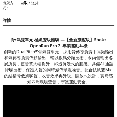
出貨方
自取 / 送貨
式 :
詳情
骨•氣雙單元 極緻聲級體驗 —【全新旗艦級】Shokz
OpenRun Pro 2 專業運動耳機
創新的DualPitch™骨氣雙單元，採用骨傳導負責中高頻輸出
和氣傳導負責低頻輸出，輔以數碼分頻技術，令兩個輸出各
展所長，使音質大幅提升，締造沉浸式的聽感。具備AI 通話
降噪技術，保護人聲的同時減低環境噪音。配合抗風雙Mic
的結構降低風噪聲，收音效果再升級。開放式設計，實時感
知四周環境聲音，守護運動安全。