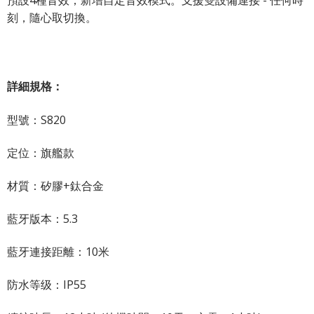
預設4種音效，新增自定音效模式。支援雙設備連接 - 任何時
刻，隨心取切換。
詳細規格：
型號：S820
定位：旗艦款
材質：矽膠+鈦合金
藍牙版本：5.3
藍牙連接距離：10米
防水等级：IP55