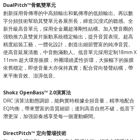
DualPitch™骨氣雙單元
創新採用骨傳導的中高頻輸出和氣傳導的低頻輸出。再以數
字分頻技術幫助其雙單元各展所長，締造沉浸式的聼感。全
新升級高音單元，採用全金屬超薄剛性結構。加入雙音圈的
强勁推力及雙簧片振動系統穩定輸出，提升音質表現。超高
精度組裝工藝，一體化設計，創造出細節豐富的純净音質。
使高音延展清脆，中音飽滿動人。低音單元採用定制18mm X
11mm 超大環形振膜，外圈環繞柔性折環，大振幅下的振膜
依舊穩定，即使音量大亦保持真實；配合背向發聲結構，帶
來平衡音效、澎湃低音。
Shokz OpenBass™ 2.0演算法
DRC 演算法動態調節，能夠實時根據全頻音量，精準地配合
EQ均衡，帶來豐富的音質細節；達到高音自然不破，低音下
潛更深，加强節奏感享受每一個運動瞬間。
DirectPitch™ 定向聲場技術