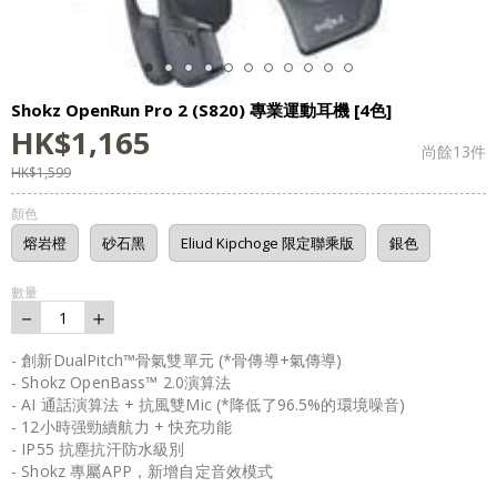
Shokz OpenRun Pro 2 (S820) 專業運動耳機 [4色]
HK$
1,165
尚餘
13
件
HK$
1,599
顏色
熔岩橙
砂石黑
Eliud Kipchoge 限定聯乘版
銀色
數量
－
＋
1
- 創新DualPitch™骨氣雙單元 (*骨傳導+氣傳導)
- Shokz OpenBass™ 2.0演算法
- AI 通話演算法 + 抗風雙Mic (*降低了96.5%的環境噪音)
- 12小時强勁續航力 + 快充功能
- IP55 抗塵抗汗防水級別
- Shokz 專屬APP，新增自定音效模式