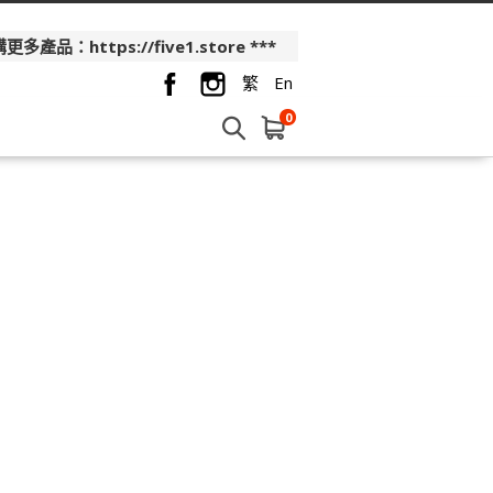
品：https://five1.store ***
繁
En
0