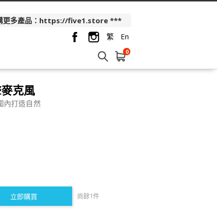
品：https://five1.store ***
繁
En
0
人聲麥克風
圍內打造自然
尚餘
1
件
立即購買