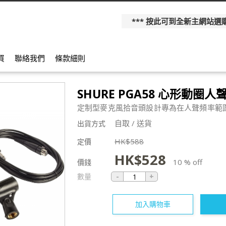
*** 按此可到全新主網站選購更多產
買
聯絡我們
條款細則
SHURE PGA58 心形動圈
定制型麥克風拾音頭設計專為在人聲頻率範
自取 / 送貨
出貨方式
HK$
588
定價
HK$
528
10 % off
價錢
數量
加入購物車