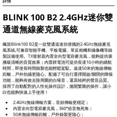
詳情
BLINK 100 B2 2.4GHz迷你雙
通道無線麥克風系統
楓笛Blink100 B2是一款雙通道迷你便攜的2.4GHz無線麥克
風系統,可兼容智能手機、平板電腦、單反相機和攝像機等錄
製設備使用。TX發射器內置全向型電容麥克風，能夠提供廣
播級清晰的音質效果；內置鋰電池可提供長達10小時的續航
時間，即使長時間錄製也能輕鬆駕馭。遠達50米的無線傳輸
距離，戶外拍攝更隨心。配備了可自行選擇開啟/關閉的降噪
功能，能夠有效去除周圍的白噪音，還原純粹的聲音品質。
採用了自動配對的人性化操作設計，拋開繁雜的操作，讓小
白也能夠快速上手使用！
2.4GHz無線傳輸方案，音頻傳輸更穩定；
內置全向型電容麥克風，360°拾音無死角；
50米無線傳輸距離，戶外錄製更隨心；