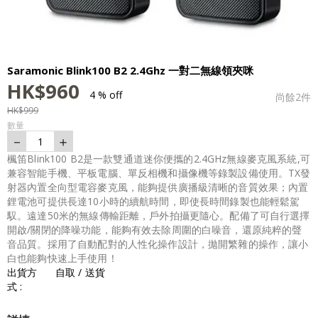
Saramonic Blink100 B2 2.4Ghz 一對二無線領夾咪
HK$
960
4 % off
尚餘
2
件
HK$
999
數量
－
＋
1
楓笛Blink100 B2是一款雙通道迷你便攜的2.4GHz無線麥克風系統,可
兼容智能手機、平板電腦、單反相機和攝像機等錄製設備使用。TX發
射器內置全向型電容麥克風，能夠提供廣播級清晰的音質效果；內置
鋰電池可提供長達10小時的續航時間，即使長時間錄製也能輕鬆駕
馭。遠達50米的無線傳輸距離，戶外拍攝更隨心。配備了可自行選擇
開啟/關閉的降噪功能，能夠有效去除周圍的白噪音，還原純粹的聲
音品質。採用了自動配對的人性化操作設計，拋開繁雜的操作，讓小
白也能夠快速上手使用！
出貨方
自取 / 送貨
式 :