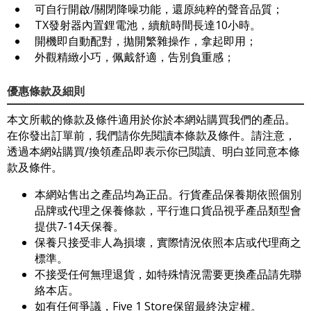
可自行開啟/關閉降噪功能，還原純粹的聲音品質；
TX發射器內置鋰電池，續航時間長達10小時。
開機即自動配對，拋開繁雜操作，拿起即用；
外觀精緻小巧，佩戴舒適，告別負重感；
優惠條款及細則
本文所載的條款及條件適用於你於本網站購買我們的產品。
在你發出訂單前，我們請你先閱讀本條款及條件。請注意，
透過本網站購買/換領產品即表示你已閲讀、明白並同意本條
款及條件。
本網站售出之產品均為正品。行貨產品保養期依照個別
品牌或代理之保養條款，平行進口貨品視乎產品類型會
提供7-14天保養。
保養只接受非人為損壞，實際情況依照本店或代理商之
標準。
不接受任何無理退貨，如特殊情況需要更換產品請先聯
絡本店。
如有任何爭議，Five 1 Store保留最終決定權。