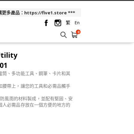
品：https://five1.store ***
繁
En
0
tility
01
電筒、多功能工具、鋼筆、卡片和其
和腰帶上，讓您的工具和必需品觸手
採用耐用、防風雨的材料製成，並配有堅固、安
個人必需品存放在一個方便的地方的