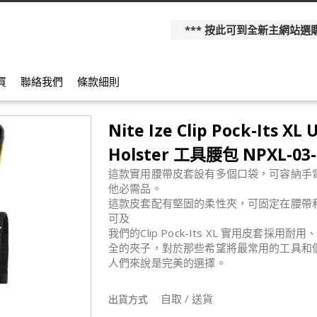
*** 按此可到全新主網站選購更多產
買
聯絡我們
條款細則
Nite Ize Clip Pock-Its XL U
Holster 工具腰包 NPXL-03-
這款實用腰帶皮套設有多個口袋，可容納手
他必需品。
這款皮套配有堅固的柔性夾，可固定在腰帶
可及
我們的Clip Pock-Its XL 實用皮套
全的夾子，對於那些希望將最常用的工具和
人們來說是完美的選擇。
自取 / 送貨
出貨方式