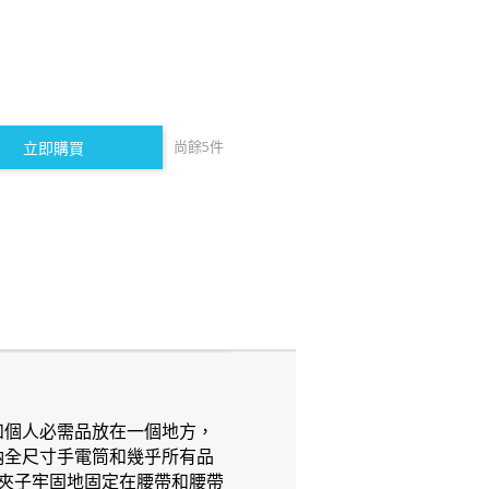
尚餘
5
件
立即購買
工具和個人必需品放在一個地方，
可容納全尺寸手電筒和幾乎所有品
夾子牢固地固定在腰帶和腰帶