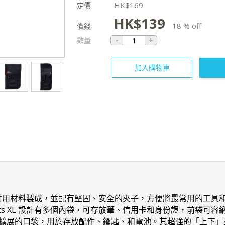
HK$
169
定價
HK$
139
18 % off
價錢
數量
加入購物車
L 實用皮套由耐用材料製成，並配有堅固、安全的夾子，方便將最常用的
ck-Its XL 設計有多個內袋，可存放筆、信用卡和身份證，前袋
擴展的口袋，用於存放配件、鑰匙、和電池。其超強的「上下」