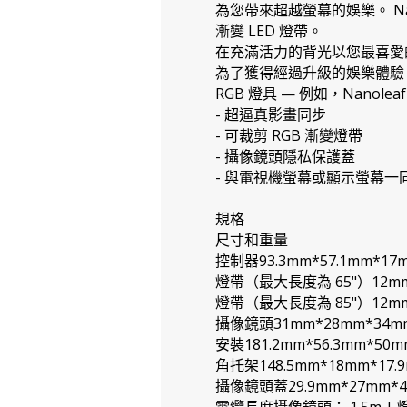
為您帶來超越螢幕的娛樂。 N
漸變 LED 燈帶。
在充滿活力的背光以您最喜愛
為了獲得經過升級的娛樂體驗，在 
RGB 燈具 — 例如，Nanoleaf S
- 超逼真影畫同步
- 可裁剪 RGB 漸變燈帶
- 攝像鏡頭隱私保護蓋
- 與電視機螢幕或顯示螢幕一
規格
尺寸和重量
控制器93.3mm*57.1mm*17m
燈帶（最大長度為 65"）12mm*4
燈帶（最大長度為 85"）12mm*
攝像鏡頭31mm*28mm*34mm
安裝181.2mm*56.3mm*50m
角托架148.5mm*18mm*17.
攝像鏡頭蓋29.9mm*27mm*4