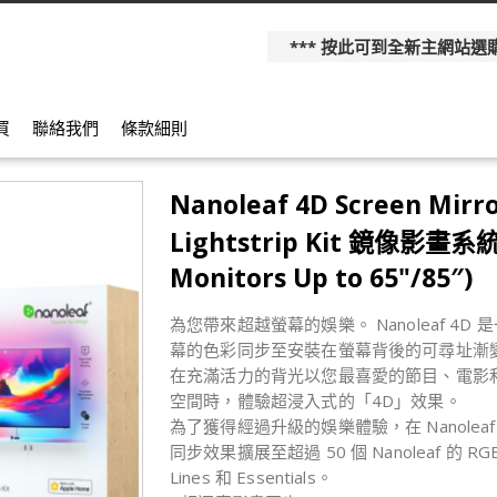
*** 按此可到全新主網站選購更多產
買
聯絡我們
條款細則
Nanoleaf 4D Screen Mirro
Lightstrip Kit 鏡像影畫系統
Monitors Up to 65"/85″)
為您帶來超越螢幕的娛樂。 Nanoleaf 4
幕的色彩同步至安裝在螢幕背後的可尋址漸變 
在充滿活力的背光以您最喜愛的節目、電影
空間時，體驗超浸入式的「4D」效果。
為了獲得經過升級的娛樂體驗，在 Nanolea
同步效果擴展至超過 50 個 Nanoleaf 的 RGB
Lines 和 Essentials。