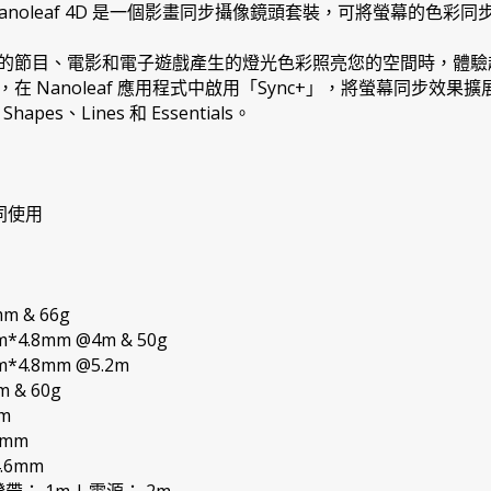
anoleaf 4D 是一個影畫同步攝像鏡頭套裝，可將螢幕的色彩
的節目、電影和電子遊戲產生的燈光色彩照亮您的空間時，體驗
Nanoleaf 應用程式中啟用「Sync+」，將螢幕同步效果擴展至超過
hapes、Lines 和 Essentials。
同使用
m & 66g
.8mm @4m & 50g
4.8mm @5.2m
 & 60g
m
9mm
.6mm