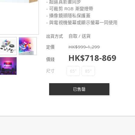
- 超逼真影畫同步
- 可裁剪 RGB 漸變燈帶
- 攝像鏡頭隱私保護蓋
- 與電視機螢幕或顯示螢幕一同使用
自取 / 送貨
出貨方式
HK$
999
-
1,299
定價
HK$
718
-
869
價錢
尺寸
65"
85"
已售罄