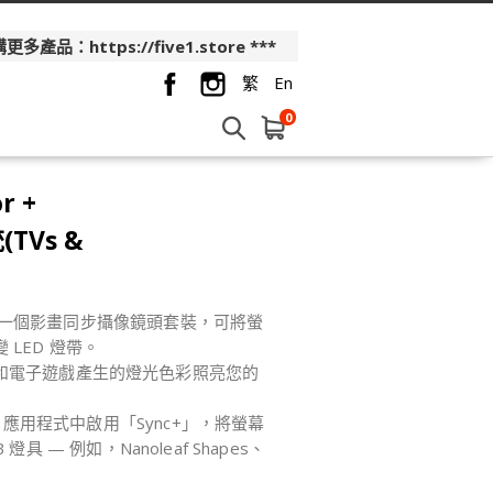
品：https://five1.store ***
繁
En
0
r +
(TVs &
D 是一個影畫同步攝像鏡頭套裝，可將螢
LED 燈帶。
和電子遊戲產生的燈光色彩照亮您的
f 應用程式中啟用「Sync+」，將螢幕
 燈具 — 例如，Nanoleaf Shapes、