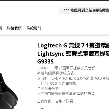
*** 按此可到全新主網站選購更多產
買
聯絡我們
條款細則
Logitech G 無線 7.1聲道
Lightsync 頭戴式電競耳
G933S
PRO-G 50毫米驅單元提供非凡音頻
有線無線兩種連接方式
DTS® HEADPHONE: X 2.0帶來出色3D音
可自訂 RGB 背光和標籤
全平台兼容性
麥克風加6毫米帶來清晰準刻的語音
自取 / 送貨
出貨方式