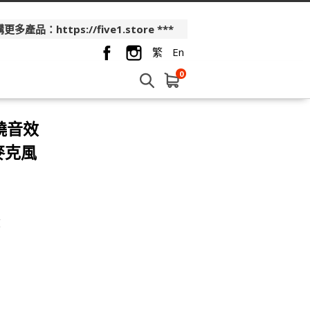
品：https://five1.store ***
繁
En
0
環繞音效
機麥克風
效