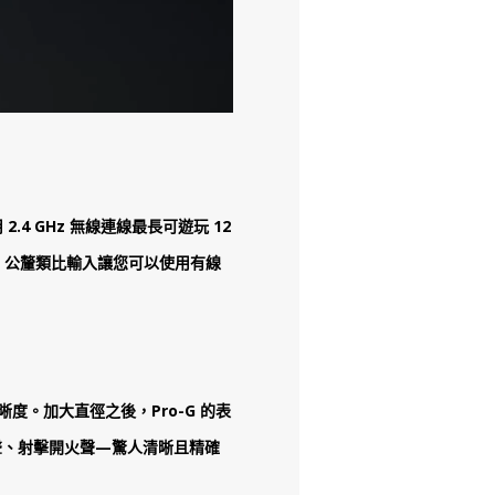
4 GHz 無線連線最長可遊玩 12
5 公釐類比輸入讓您可以使用有線
度。加大直徑之後，Pro-G 的表
聲、射擊開火聲—驚人清晰且精確