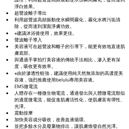
淨白效果。
超聲波離子導出
利用超聲波高頻振動使水瞬間霧化，霧化水將污垢清
除，從而達到潔面淨膚功效。
※建議沐浴後使用，效果更佳。
聲波離子導入
美容液可在超聲波和離子的引導下，能更有效地直達肌
膚底部。
與通過手掌拍打美容液的傳統手法相比，滲入更有深
度，吸收更有效率。
※由於滲透性較強，建議使用純天然無添加的高濃度美
容液，強烈推薦使用belulu專用美容液。
EMS微電流
人體存在一種微生物電流，通過發出與人體微電流類似
的適度微電流，能促進肌膚活性化，使肌膚富有彈性、
光澤。
震動按摩
加快美容成分吸收，改善血液循環。
並把多餘水分及廢棄物排出，讓肌膚煥發自然光澤。