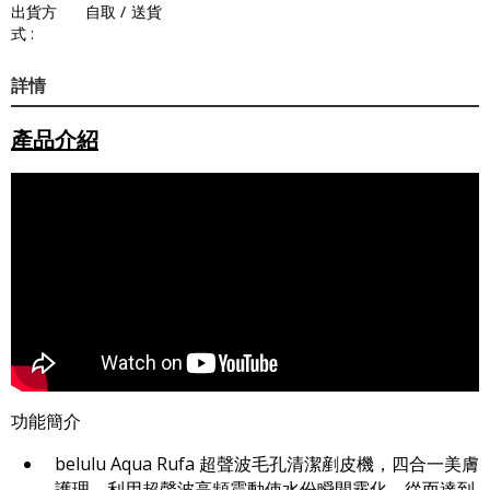
出貨方
自取 / 送貨
式 :
詳情
產品介紹
功能簡介
belulu Aqua Rufa 超聲波毛孔清潔剷皮機，四合一美膚
護理，利用超聲波高頻震動使水份瞬間霧化，從而達到