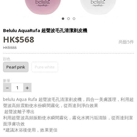
Belulu AquaRufa 超聲波毛孔清潔剷皮機
HK$
568
尚餘
5
件
HK$
888
顔色
Pearl pink
Pure white
數量
－
＋
1
belulu Aqua Rufa 超聲波毛孔清潔剷皮機，四合一美膚護理，利用超
聲波高頻震動使水份瞬間霧化，從而達到淨白效果
超聲波離子導出
利用超聲波高頻振動使水瞬間霧化，霧化水將污垢清除，從而達到潔
面淨膚功效
*建議沐浴後使用，效果更佳