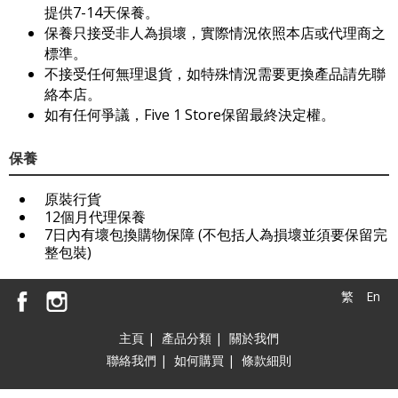
提供7-14天保養。
保養只接受非人為損壞，實際情況依照本店或代理商之
標準。
不接受任何無理退貨，如特殊情況需要更換產品請先聯
絡本店。
如有任何爭議，Five 1 Store保留最終決定權。
保養
原裝行貨
12個月代理保養
7日內有壞包換購物保障 (不包括人為損壞並須要保留完
整包裝)
繁
En
主頁
|
產品分類
|
關於我們
聯絡我們
|
如何購買
|
條款細則