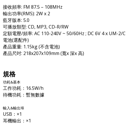
接收頻率: FM 87.5 – 108MHz
輸出功率(RMS): 2W x 2
藍牙版本: 5.0
可播放類型: CD, MP3, CD-R/RW
定額電壓/頻率: AC 110-240V ~ 50/60Hz ; DC 6V 4 x UM-2/C
電池(選配件)
產品重量: 1.15kg (不含電池)
產品尺吋: 218x207x109mm (寬x 深x 高)
規格
功耗&基本
工作功耗：16.5W/h
待機功耗：暫無數據
輸入&輸出埠
USB：×1
耳機輸出：×1