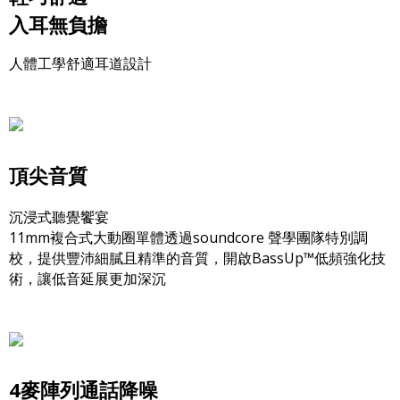
入耳無負擔
人體工學舒適耳道設計
頂尖音質
沉浸式聽覺饗宴
11mm複合式大動圈單體透過soundcore 聲學團隊特別調
校，提供豐沛細膩且精準的音質，開啟BassUp™低頻強化技
術，讓低音延展更加深沉
4麥陣列通話降噪