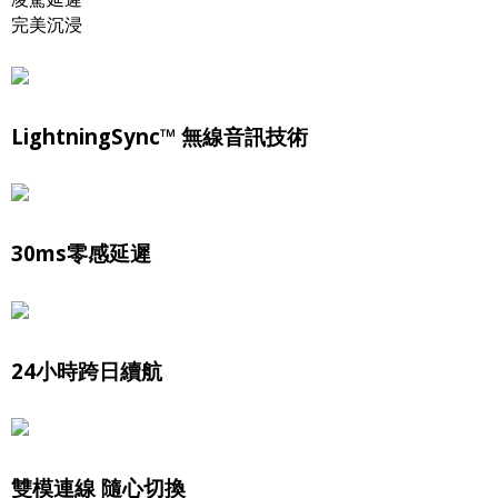
完美沉浸
LightningSync️™ 無線音訊技術
30ms零感延遲
24小時跨日續航
雙模連線 隨心切換