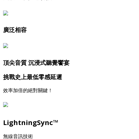
廣泛相容
頂尖音質 沉浸式聽覺饗宴
挑戰史上最低零感延遲
效率加倍的絕對關鍵！
LightningSync️™
無線音訊技術