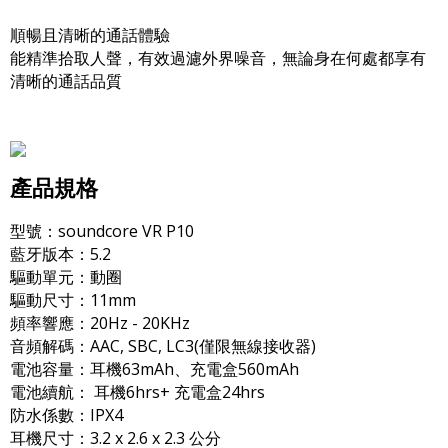
順暢且清晰的通話體驗
能精準拾取人聲，有效過濾外界噪音，無論身在何處都享有
清晰的通話品質
產品規格
型號：soundcore VR P10
藍牙版本：5.2
驅動單元：動圈
驅動尺寸：11mm
頻率響應：20Hz - 20KHz
音頻解碼：AAC, SBC, LC3(僅限無線接收器)
電池容量：耳機63mAh、充電盒560mAh
電池續航： 耳機6hrs+ 充電盒24hrs
防水係數：IPX4
耳機尺寸：3.2 x 2.6 x 2.3 公分