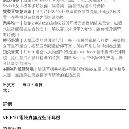
Switch及手機等多項設備，讓音樂、語音低延遲即時傳輸
雙裝置智慧連線｜
可同時用2.4GHz無線接收器或是藍牙連接2種裝
置，在手機與遊戲機之間無縫切換
業界唯一｜
首創2.4GHz無線接收器與耳機完整收納於充電盒，磁吸
式設計能穩固貼合於盒中，解決需另外攜帶的煩惱，讓你隨身攜帶，
隨時使用
輕巧舒適｜
人體工學舒適耳道設計，每一個曲面都精心打磨，完美貼
合耳道不壓迫，搭配四副輕量矽膠耳塞，所有耳形任何時刻都舒適
頂尖音質｜
11mm複合式大動圈單體透過soundcore聲學團隊特別調
校，提供豐沛細膩且精準的音質，開啟BassUp™低頻強化技術，低
音延展更加深沉
4麥陣列通話降噪｜
雙邊耳機共搭載4顆通話降噪麥克風，能精準拾取
人聲，無論身在何處都享有清晰的通話品質
出貨方
自取 / 送貨
式 :
詳情
VR P10 電競真無線藍牙耳機
凌駕延遲