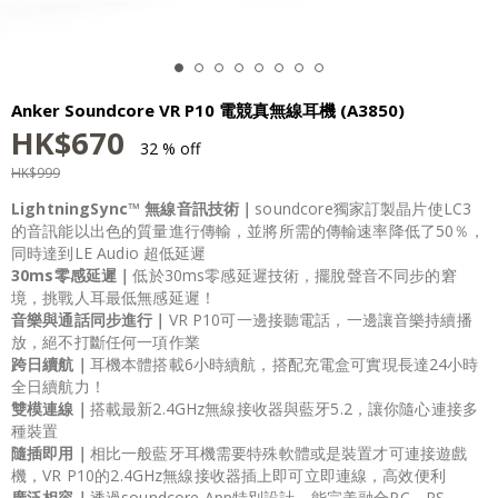
Anker Soundcore VR P10 電競真無線耳機 (A3850)
HK$
670
32 % off
HK$
999
LightningSync️™
無線音訊技術
｜
soundcore獨家訂製晶片使LC3
的音訊能以出色的質量進行傳輸，並將所需的傳輸速率降低了50％，
同時達到LE Audio 超低延遲
30ms零感延遲｜
低於30ms零感延遲技術，擺脫聲音不同步的窘
境，挑戰人耳最低無感延遲！
音樂與通話同步進行｜
VR P10可一邊接聽電話，一邊讓音樂持續播
放，絕不打斷任何一項作業
跨日續航｜
耳機本體搭載6小時續航，搭配充電盒可實現長達24小時
全日續航力！
雙模連線｜
搭載最新2.4GHz無線接收器與藍牙5.2，讓你隨心連接多
種裝置
隨插即用｜
相比一般藍牙耳機需要特殊軟體或是裝置才可連接遊戲
機，VR P10的2.4GHz無線接收器插上即可立即連線，高效便利
廣泛相容｜
透過soundcore App特別設計，能完美融合PC、PS、