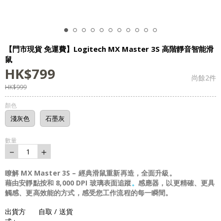
【門市現貨 免運費】Logitech MX Master 3S 高階靜音智能滑
鼠
HK$
799
尚餘
2
件
HK$
999
顏色
淺灰色
石墨灰
數量
－
＋
1
瞭解 MX Master 3S – 經典滑鼠重新再造，全面升級。
藉由安靜點按和 8,000 DPI 玻璃表面追蹤
感應器，以更精確、更具
。
觸感、更高效能的方式，感受您工作流程的每一瞬間。
出貨方
自取 / 送貨