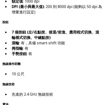
額定值
: 1000 dpi
DPI (最小與最大值)
: 200 到 8000 dpi (能夠以 50 dpi 為
增量進行設定)
按鈕
7 個按鈕 (左/右點按、後退/前進、應用程式切換、滾
輪模式切換、中鍵點按)
滾輪
: 有，具備 smart-shift 功能
拇指輪
: 有
手勢按鈕
: 有
無線操作距離
10 公尺
無線技術
先進的 2.4 GHz 無線技術
電池