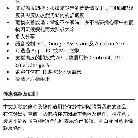
候
智能溫度調控：根據您設定的參數情況下，自動調節溫
度及濕度以改變房間內的舒適度
寵物友善設備：當您不在家時，亦不需要擔心家中的寵
物因氣候變化而太熱或太冷
多人分享
語音控制 Siri、Google Assistant 及 Amazon Alexa
可透過 App、PC 或 Mac 控制
支援廣泛的開放式 API，擴展用於 Control4、RTI
Smartthings 等
兼容任何有 IR 遙控冷／暖氣機
掛牆／座枱兩用
優惠條款及細則
本文所載的條款及條件適用於你於本網站購買我們的產品。
在你發出訂單前，我們請你先閱讀本條款及條件。請注意，
透過本網站購買/換領產品即表示你已閲讀、明白並同意本條
款及條件。