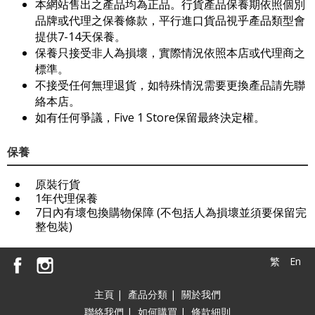
本網站售出之產品均為正品。行貨產品保養期依照個別
品牌或代理之保養條款，平行進口貨品視乎產品類型會
提供7-14天保養。
保養只接受非人為損壞，實際情況依照本店或代理商之
標準。
不接受任何無理退貨，如特殊情況需要更換產品請先聯
絡本店。
如有任何爭議，Five 1 Store保留最終決定權。
保養
原裝行貨
1年代理保養
7日內有壞包換購物保障 (不包括人為損壞並須要保留完
整包裝)
繁
En
主頁
|
產品分類
|
關於我們
聯絡我們
|
如何購買
|
條款細則